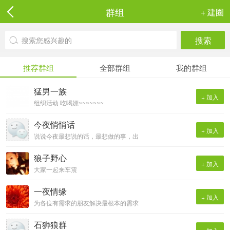
群组
+ 建圈
推荐群组
全部群组
我的群组
猛男一族
+ 加入
组织活动 吃喝嫖~~~~~~~
今夜悄悄话
+ 加入
说说今夜最想说的话，最想做的事，出
轨、艳遇、嫖J....
狼子野心
+ 加入
大家一起来车震
一夜情缘
+ 加入
为各位有需求的朋友解决最根本的需求
石狮狼群