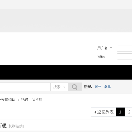
用户名
密码
热搜:
泉州
桑拿
搜索
搜索
今夜悄悄话
艳遇，我所想
返回列表
1
2
›
所想
[复制链接]