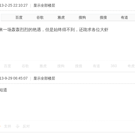
-2-25 22:10:27
|
显示全部楼层
百度
谷歌
雅虎
搜狗
搜搜
有道
来一场轰轰烈烈的艳遇，但是始终得不到，还跪求各位大虾
百度
谷歌
雅虎
搜狗
搜搜
有道
360
奇虎
-9-29 06:45:07
|
显示全部楼层
知道
支持
反对