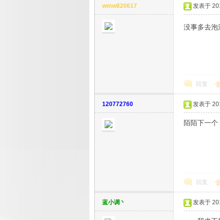
wmw820617
发表于 2014
没事多去泡
生
回复
120772760
发表于 2014
陌陌下一个
活
回复
蓝小调丶
发表于 2018