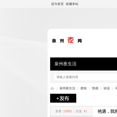
设为首页
收藏本站
泉州夜生活
泉州夜生活
群组
情感
诉说
泉
»
›
›
›
›
艳遇，我
查看:
10891
|
回复:
41