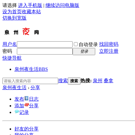
请选择
进入手机版
|
继续访问电脑版
设为首页
收藏本站
切换到宽版
用户名
找回密码
自动登录
密码
立即注册
登录
快捷导航
泉州夜生活
BBS
搜索
热搜:
泉州
桑拿
搜索
泉州夜生活
›
分享
发布
日志
添加
分享
记录
好友的分享