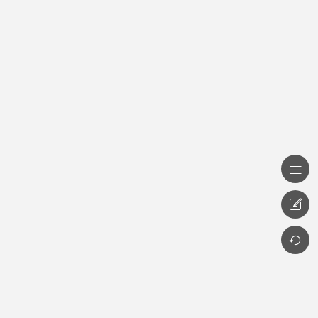


