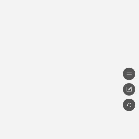


