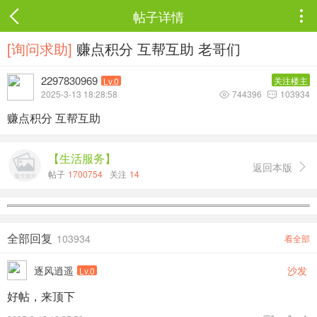
帖子详情

[询问求助]
赚点积分 互帮互助 老哥们
2297830969
关注楼主
Lv.0
2025-3-13 18:28:58
744396
103934


赚点积分 互帮互助
【生活服务】
返回本版

帖子
1700754
关注
14
全部回复
103934
看全部
逐风逍遥
沙发
Lv.0
好帖，来顶下