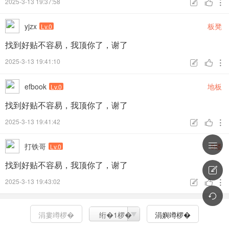
2025-3-13 19:37:58



yjzx
板凳
Lv.0
找到好贴不容易，我顶你了，谢了
2025-3-13 19:41:10



efbook
地板
Lv.0
找到好贴不容易，我顶你了，谢了
2025-3-13 19:41:42




打铁哥
5楼
Lv.0
找到好贴不容易，我顶你了，谢了

2025-3-13 19:43:02




涓婁竴椤�
绗�1椤�
涓嬩竴椤�