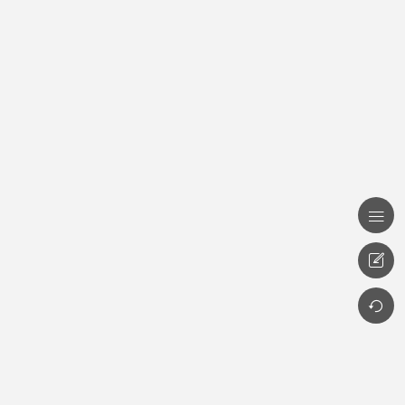


