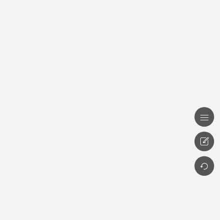


