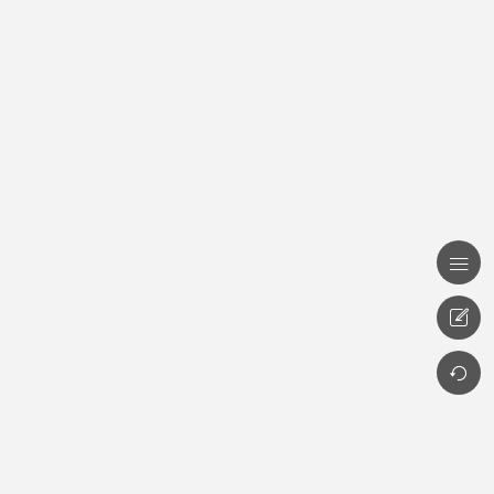


