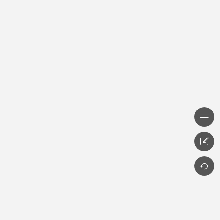


