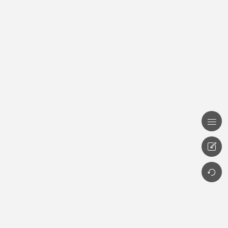


