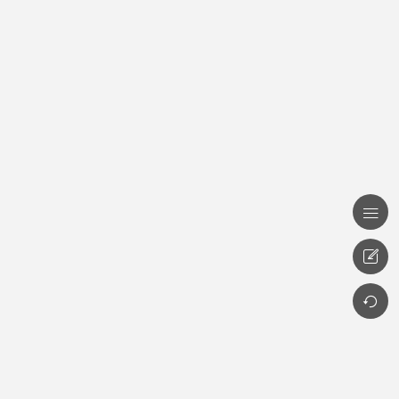


