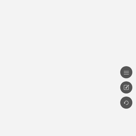


