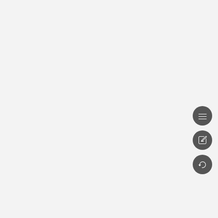


