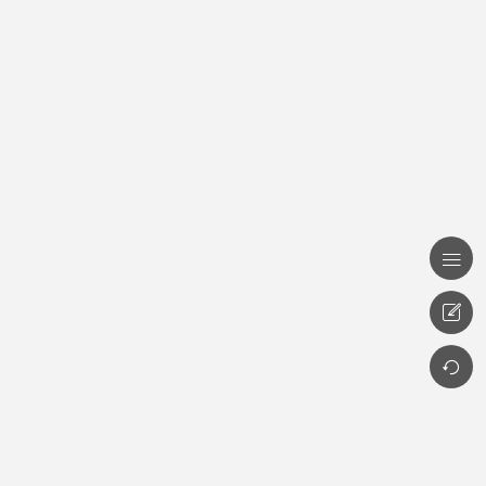


