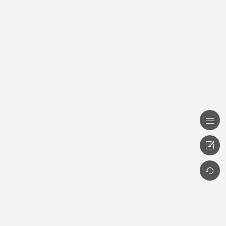


