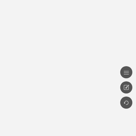


