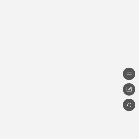


