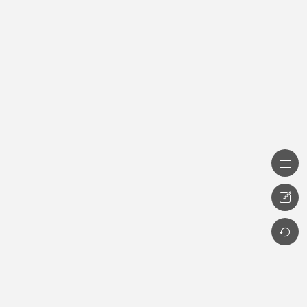


