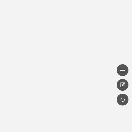


