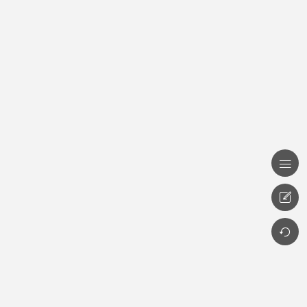


