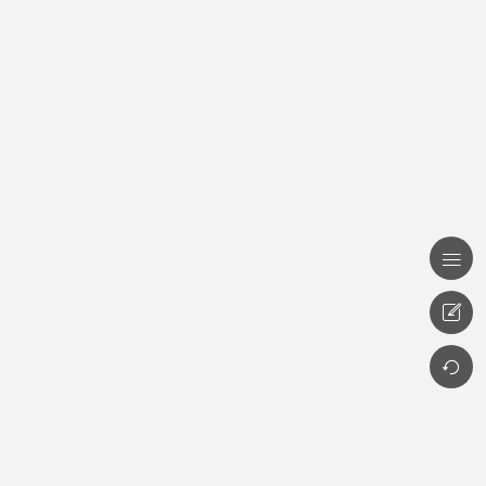


