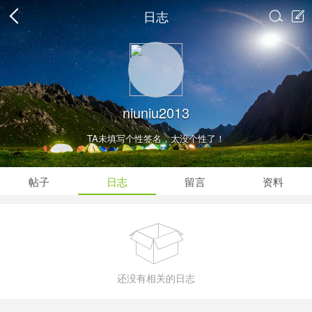
日志


niuniu2013
TA未填写个性签名，太没个性了！
帖子
日志
留言
资料

还没有相关的日志