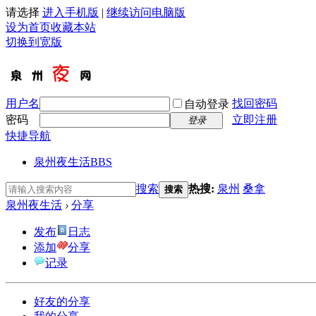
请选择
进入手机版
|
继续访问电脑版
设为首页
收藏本站
切换到宽版
用户名
找回密码
自动登录
密码
立即注册
登录
快捷导航
泉州夜生活
BBS
搜索
热搜:
泉州
桑拿
搜索
泉州夜生活
›
分享
发布
日志
添加
分享
记录
好友的分享