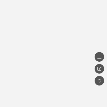


