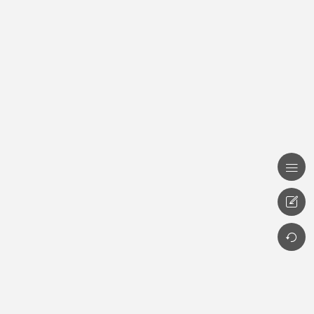


