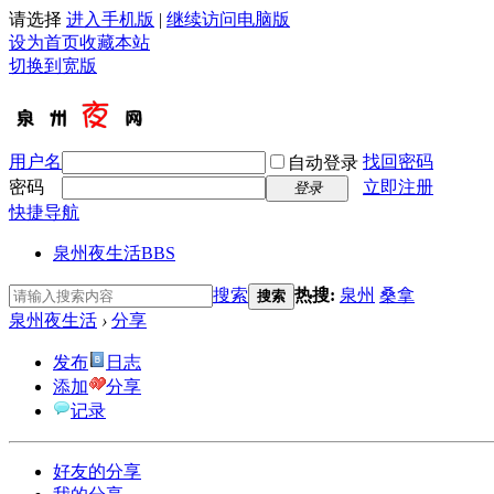
请选择
进入手机版
|
继续访问电脑版
设为首页
收藏本站
切换到宽版
用户名
找回密码
自动登录
密码
立即注册
登录
快捷导航
泉州夜生活
BBS
搜索
热搜:
泉州
桑拿
搜索
泉州夜生活
›
分享
发布
日志
添加
分享
记录
好友的分享