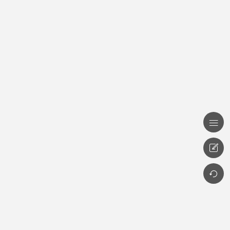


