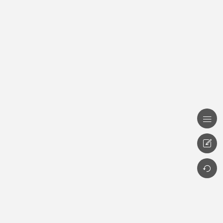


