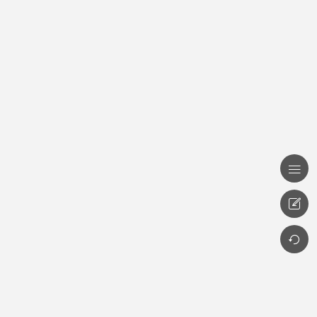


