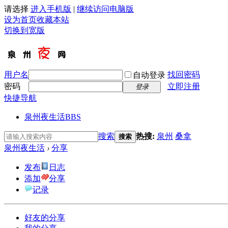
请选择
进入手机版
|
继续访问电脑版
设为首页
收藏本站
切换到宽版
用户名
找回密码
自动登录
密码
立即注册
登录
快捷导航
泉州夜生活
BBS
搜索
热搜:
泉州
桑拿
搜索
泉州夜生活
›
分享
发布
日志
添加
分享
记录
好友的分享