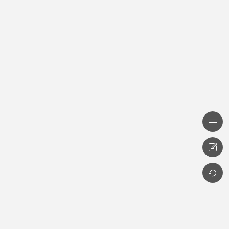


