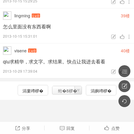
2013-10-15 15:29:25



lingming
39楼
Lv.0
怎么里面没有东西看啊
2013-10-15 15:31:01



visene
40楼
Lv.0
qiu求精华，求文字。求结果。快点让我进去看看
2013-10-29 17:39:04





涓婁竴椤�
绗�8椤�
涓嬩竴椤�

分享
回复
点赞


