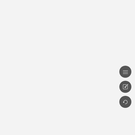


