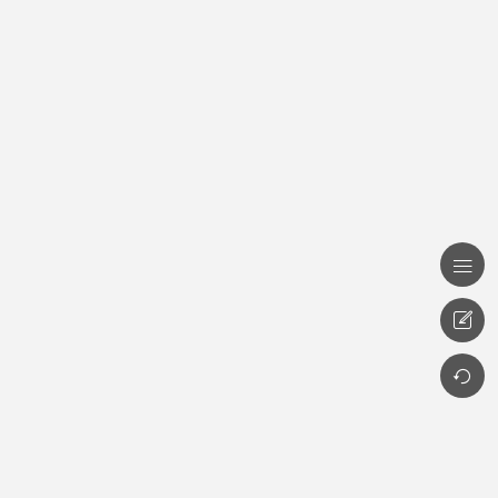


