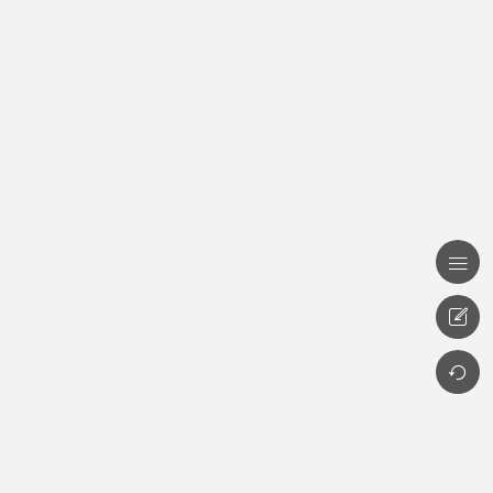


