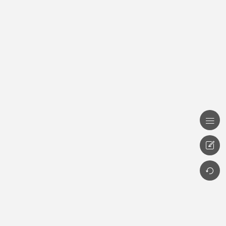


